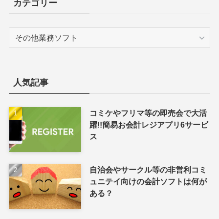
カテゴリー
カ
テ
ゴ
リ
ー
人気記事
コミケやフリマ等の即売会で大活
躍!!簡易お会計レジアプリ6サービ
ス
自治会やサークル等の非営利コミ
ュニテイ向けの会計ソフトは何が
ある？