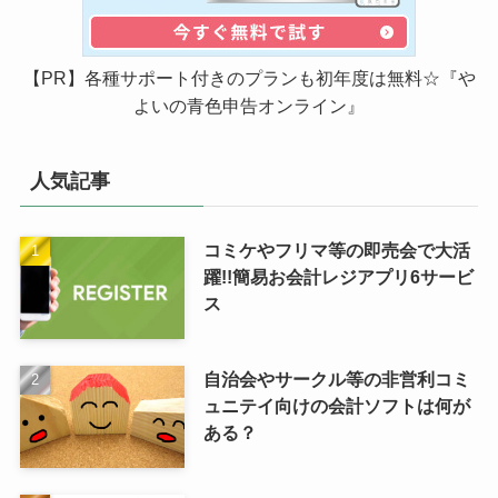
【PR】各種サポート付きのプランも初年度は無料☆『や
よいの青色申告オンライン』
人気記事
コミケやフリマ等の即売会で大活
躍!!簡易お会計レジアプリ6サービ
ス
自治会やサークル等の非営利コミ
ュニテイ向けの会計ソフトは何が
ある？