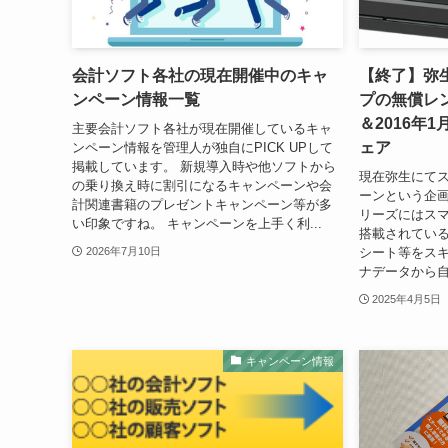
会計ソフト各社の現在開催中のキャ
【終了】弥
ンペーン情報一覧
プの無償レ
＆2016年
主要会計ソフト各社が現在開催しているキャ
ェア
ンペーン情報を管理人が独自にPICK UPして
掲載しています。 新規導入時や他ソフトから
現在弥生にて
の乗り換え時に割引になるキャンペーンや会
ーンという企画
計関連書籍のプレゼントキャンペーン等が多
リーズにはス
い印象ですね。 キャンペーンを上手く利...
搭載されてい
シート等をス
2026年7月10日
ナデータから自
2025年4月5日
キャンペーン情報