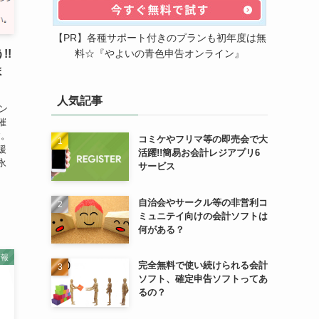
【PR】各種サポート付きのプランも初年度は無
料☆『やよいの青色申告オンライン』
!!
ま
人気記事
ン
催
す。
コミケやフリマ等の即売会で大
援
活躍!!簡易お会計レジアプリ6
永
サービス
自治会やサークル等の非営利コ
ミュニテイ向けの会計ソフトは
何がある？
情報
完全無料で使い続けられる会計
ソフト、確定申告ソフトってあ
るの？