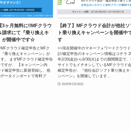
3ヶ月無料に!!MFクラウ
【終了】MFクラウド会計が他社ソ
＆請求にて『乗り換えキ
ト乗り換えキャンペーンを開催中
』が開催中です☆
す
MFクラウド確定申告とMFク
>>現在開催中のマネーフォワードクラウド
て『乗り換えキャンペーン』が
計/確定申告のキャンペーン情報はコチラ 20
す。 まずMFクラウド確定申告
年2/20(金)から6/30(火)までの期間限定で
ですが、 【キャンペーン内
サイトでもイチオシしているMFクラウド会
ウド確定申告に新規登録し、他
確定申告が、『他社会計ソフト乗り換えキ
のデータインポートで有料プ
ンペーン』を開催しています...
2025年3月30日