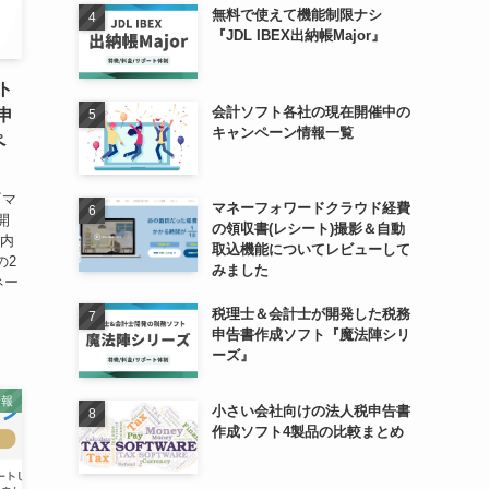
無料で使えて機能制限ナシ
『JDL IBEX出納帳Major』
ト
会計ソフト各社の現在開催中の
申
キャンペーン情報一覧
ペ
『マ
マネーフォワードクラウド経費
開
の領収書(レシート)撮影＆自動
の内
取込機能についてレビューして
の2
みました
ネー
税理士＆会計士が開発した税務
申告書作成ソフト『魔法陣シリ
ーズ』
情報
小さい会社向けの法人税申告書
作成ソフト4製品の比較まとめ