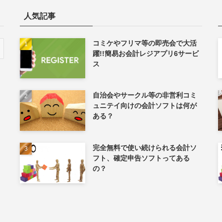
人気記事
コミケやフリマ等の即売会で大活
躍!!簡易お会計レジアプリ6サービ
ス
自治会やサークル等の非営利コミ
ュニテイ向けの会計ソフトは何が
ある？
完全無料で使い続けられる会計ソ
フト、確定申告ソフトってある
の？