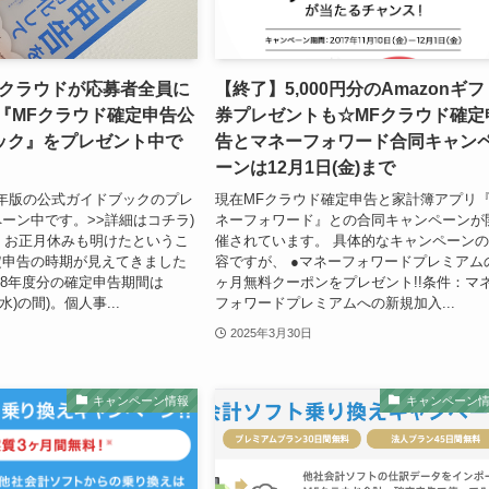
Fクラウドが応募者全員に
【終了】5,000円分のAmazonギフ
の『MFクラウド確定申告公
券プレゼントも☆MFクラウド確定
ック』をプレゼント中で
告とマネーフォワード合同キャン
ーンは12月1日(金)まで
20年版の公式ガイドブックのプレ
現在MFクラウド確定申告と家計簿アプリ
ーン中です。>>詳細はコチラ)
ネーフォワード』との合同キャンペーンが
り、お正月休みも明けたというこ
催されています。 具体的なキャンペーン
定申告の時期が見えてきました
容ですが、 ●マネーフォワードプレミアム
28年度分の確定申告期間は
ヶ月無料クーポンをプレゼント!!条件：マ
5(水)の間)。個人事...
フォワードプレミアムへの新規加入...
2025年3月30日
キャンペーン情報
キャンペーン