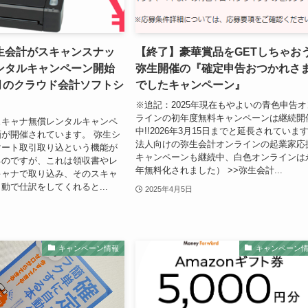
生会計がスキャンスナッ
【終了】豪華賞品をGETしちゃおう
ンタルキャンペーン開始
弥生開催の『確定申告おつかれさ
1月のクラウド会計ソフトシ
でしたキャンペーン』
※追記：2025年現在もやよいの青色申告オ
ラインの初年度無料キャンペーンは継続開
スキャナ無償レンタルキャンペ
中!!2026年3月15日までと延長されていま
が開催されています。 弥生シ
法人向けの弥生会計オンラインの起業家応
マート取引取り込という機能が
キャンペーンも継続中、白色オンラインは
るのですが、これは領収書やレ
年無料化されました） >>弥生会計...
キャナで取り込み、そのスキャ
動で仕訳をしてくれると...
2025年4月5日
キャンペーン情報
キャンペーン