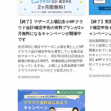
【終了】マザーズ上場記念☆MFクラ
【終了】実質
ウド会計/確定申告の有料プランが2ヶ
ド確定申告
月無料になるキャンペーンが開催中
ャンペーン
です
現在期間限定で
ラウド請求に
先月29日に東証マザーズに上場を果たしたMF
開催されていま
クラウド会計/確定申告を運営している株式会
のキャンペーン
社マネーフォワード。 2017年10月11日現在の
容】●MFクラ
株価の終値は3,005円、時価総額は550億円弱
社ソフトから
となっていますね。 上場による資金調達でMF
ラ...
クラウドのサービスがどう拡充されて...
2025年3月30日
2025年3月30日
キャンペーン情報