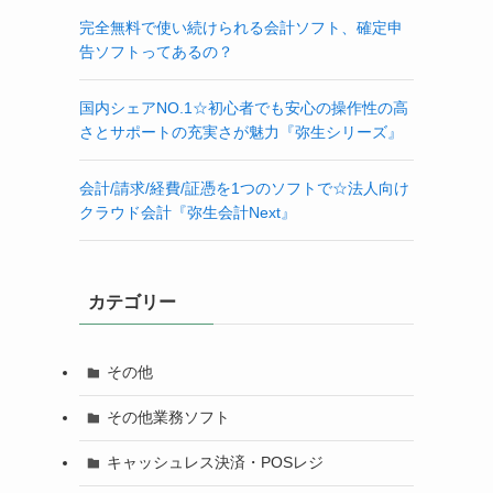
完全無料で使い続けられる会計ソフト、確定申
告ソフトってあるの？
国内シェアNO.1☆初心者でも安心の操作性の高
さとサポートの充実さが魅力『弥生シリーズ』
会計/請求/経費/証憑を1つのソフトで☆法人向け
クラウド会計『弥生会計Next』
カテゴリー
その他
その他業務ソフト
キャッシュレス決済・POSレジ