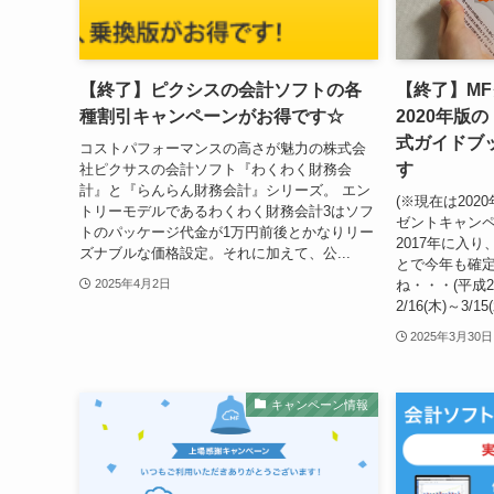
【終了】ピクシスの会計ソフトの各
【終了】M
種割引キャンペーンがお得です☆
2020年版
式ガイドブ
コストパフォーマンスの高さが魅力の株式会
す
社ピクサスの会計ソフト『わくわく財務会
計』と『らんらん財務会計』シリーズ。 エン
(※現在は20
トリーモデルであるわくわく財務会計3はソフ
ゼントキャンペ
トのパッケージ代金が1万円前後とかなりリー
2017年に入
ズナブルな価格設定。それに加えて、公...
とで今年も確
ね・・・(平成
2025年4月2日
2/16(木)～3/1
2025年3月30日
キャンペーン情報