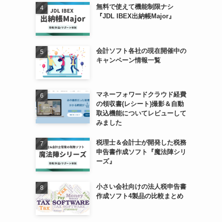
無料で使えて機能制限ナシ
『JDL IBEX出納帳Major』
会計ソフト各社の現在開催中の
キャンペーン情報一覧
マネーフォワードクラウド経費
の領収書(レシート)撮影＆自動
取込機能についてレビューして
みました
税理士＆会計士が開発した税務
申告書作成ソフト『魔法陣シリ
ーズ』
小さい会社向けの法人税申告書
作成ソフト4製品の比較まとめ