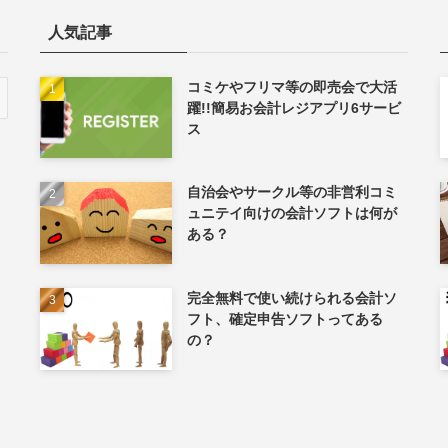
人気記事
コミケやフリマ等の即売会で大活
躍!!簡易お会計レジアプリ6サービ
ス
自治会やサークル等の非営利コミ
ュニテイ向けの会計ソフトは何が
ある？
完全無料で使い続けられる会計ソ
フト、確定申告ソフトってある
の？