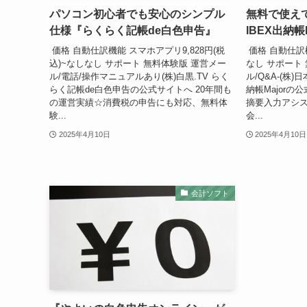
パソコン初心者でも安心のシンプル
無料で使え
仕様『らくらく記帳de白色申告』
IBEX出納帳M
価格 自動仕訳機能 スマホアプリ9,828円(税
価格 自動仕訳
込)~なしなし サポート 無料体験版 運営メー
なし サポート
ル/電話/操作マニュアルあり(株)白黒.TV らく
ル/Q&A-(株)
らく記帳de白色申告の公式サイトへ 20年間も
納帳Major
の運営実績☆消費税の申告にも対応、無料体
摘要入力アシ
験...
会...
2025年4月10日
2025年4月10日
会計ソフト