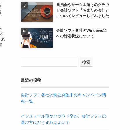
自治会やサークル向けのクラウ
期
ド会計ソフト『ちまたの会計』
理
についてレビューしてみました
月
会計ソフト各社のWindows11
体
への対応状況について
トあ
経
検索
最近の投稿
会計ソフト各社の現在開催中のキャンペーン情
報一覧
インストール型かクラウド型か、会計ソフトの
選び方はどうすればよい？