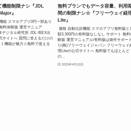
て機能制限ナシ『JDL
無料プランでもデータ容量、利用
ajor』
間の制限ナシ☆『フリーウェイ経
Lite』
機能 スマホアプリ0円一部あり
 無料体験版 運営マニュア
価格 自動仕訳機能 スマホアプリ無料版と
日本デジタル研究所 JDL IBEX出
額3,300円の有料版なしなし サポート 無料
の公式サイトへ 質問に答えるだけの
験版 運営マニュアル/有料版は操作サポー
スト機能が魅力☆無料で使える
り(株)フリーウェイジャパン フリーウェイ
理Liteの公式サイトへ 無料版でもほとんど
の...
2025年4月10日