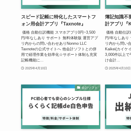
スピード記帳に特化したスマートフ
簿記知識不
ォン用会計アプリ『Taxnote』
計アプリ『Ka
価格 自動仕訳機能 スマホアプリ0円~3,500
価格 自動仕訳機
円/年なしあり サポート 無料体験版 運営アプ
円/年なしあり
リ内からの問い合わせありNonmo LLC
リ内から問い合
Taxnoteの公式サイトへ 他会計ソフトとの併
Kaikei(カ
用で経理作業を効率化☆サポート体制も充実
3,000件以上
記帳機能に...
け会計...
2025年4月10日
2025年4月10日
会計ソフト