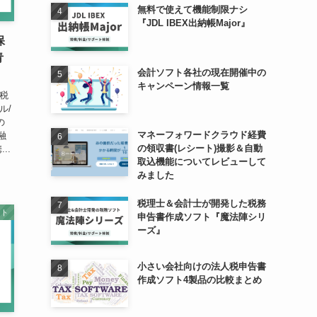
無料で使えて機能制限ナシ
『JDL IBEX出納帳Major』
保
青
会計ソフト各社の現在開催中の
キャンペーン情報一覧
(税
ル/
の
マネーフォワードクラウド経費
融
の領収書(レシート)撮影＆自動
..
取込機能についてレビューして
みました
税理士＆会計士が開発した税務
フト
申告書作成ソフト『魔法陣シリ
ーズ』
小さい会社向けの法人税申告書
作成ソフト4製品の比較まとめ