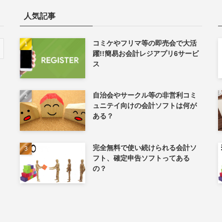
人気記事
コミケやフリマ等の即売会で大活
躍!!簡易お会計レジアプリ6サービ
ス
自治会やサークル等の非営利コミ
ュニテイ向けの会計ソフトは何が
ある？
完全無料で使い続けられる会計ソ
フト、確定申告ソフトってある
の？