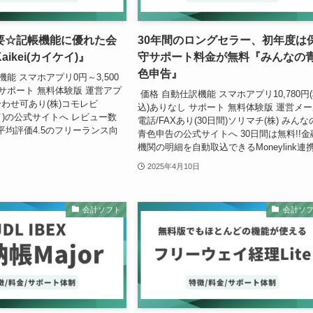
要☆記帳機能に優れた会
30年間のロングセラー、初年度は
ikei(カイケイ)』
守サポート料金が無料『みんなの
色申告』
能 スマホアプリ0円～3,500
 サポート 無料体験版 運営アプ
価格 自動仕訳機能 スマホアプリ10,780円
わせ可あり(株)コモレビ
込)ありなし サポート 無料体験版 運営メー
イケイ)の公式サイトへ レビュー数
電話/FAXあり(30日間)ソリマチ(株) みんな
で平均評価4.5のフリーランス向
青色申告の公式サイトへ 30日間は無料!!金
機関の明細を自動取込できるMoneylink連携.
2025年4月10日
会計ソフト
会計ソ