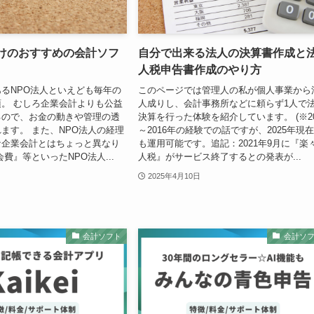
向けのおすすめの会計ソフ
自分で出来る法人の決算書作成と
人税申告書作成のやり方
るNPO法人といえども毎年の
このページでは管理人の私が個人事業から
。 むしろ企業会計よりも公益
人成りし、会計事務所などに頼らず1人で
るので、お金の動きや管理の透
決算を行った体験を紹介しています。 (※20
ます。 また、NPO法人の経理
～2016年の経験での話ですが、2025年現
な企業会計とはちょっと異なり
も運用可能です。追記：2021年9月に『楽
費』等といったNPO法人...
人税』がサービス終了するとの発表が...
2025年4月10日
会計ソフト
会計ソ