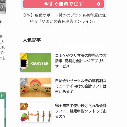
【PR】各種サポート付きのプランも初年度は無
料☆『やよいの青色申告オンライン』
法
法
人気記事
法人
10
在で
コミケやフリマ等の即売会で大
々法
活躍!!簡易お会計レジアプリ6
サービス
自治会やサークル等の非営利コ
ミュニテイ向けの会計ソフトは
何がある？
フト
完全無料で使い続けられる会計
ソフト、確定申告ソフトってあ
るの？