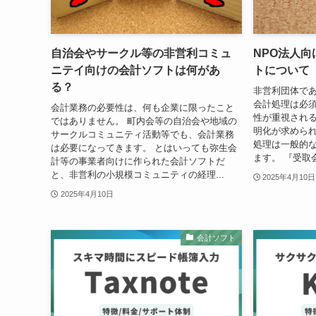
自治会やサークル等の非営利コミュ
NPO法人
ニテイ向けの会計ソフトは何があ
トについて
る？
非営利団体であ
会計処理は必須
会計業務の必要性は、何も企業に限ったこと
性が重視され
ではありません。 町内会等の自治会や地域の
明化が求められ
サークルコミュニティ活動等でも、会計業務
処理は一般的
は必要になってきます。 とはいっても弥生会
ます。 『受取会
計等の事業者向けに作られた会計ソフトだ
と、非営利の小規模コミュニティの経理...
2025年4月10日
2025年4月10日
会計ソフト