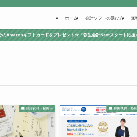
ホーム
会計ソフトの選び方
無
0円分のAmazonギフトカードをプレゼント☆『弥生会計Nextスタート応
経理代行・税理士
経理代行・税