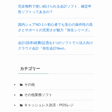
完全無料で使い続けられる会計ソフト、確定申
告ソフトってあるの？
国内シェアNO.1☆初心者でも安心の操作性の高
さとサポートの充実さが魅力『弥生シリーズ』
会計/請求/経費/証憑を1つのソフトで☆法人向け
クラウド会計『弥生会計Next』
カテゴリー
その他
その他業務ソフト
キャッシュレス決済・POSレジ