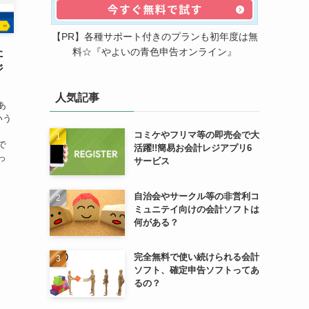
【PR】各種サポート付きのプランも初年度は無
料☆『やよいの青色申告オンライン』
た
ジ
人気記事
あ
いう
。
コミケやフリマ等の即売会で大
で
活躍!!簡易お会計レジアプリ6
っ
サービス
自治会やサークル等の非営利コ
ミュニテイ向けの会計ソフトは
何がある？
完全無料で使い続けられる会計
ソフト、確定申告ソフトってあ
るの？