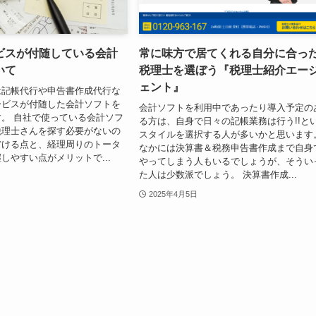
ビスが付随している会計
常に味方で居てくれる自分に合っ
いて
税理士を選ぼう『税理士紹介エー
ェント』
は記帳代行や申告書作成代行な
ービスが付随した会計ソフトを
会計ソフトを利用中であったり導入予定の
。 自社で使っている会計ソフ
る方は、自身で日々の記帳業務は行う!!と
税理士さんを探す必要がないの
スタイルを選択する人が多いかと思います
省ける点と、経理周りのトータ
なかには決算書＆税務申告書作成まで自身
しやすい点がメリットで...
やってしまう人もいるでしょうが、そうい
た人は少数派でしょう。 決算書作成...
2025年4月5日