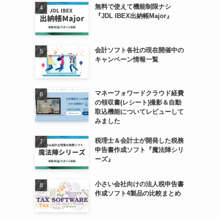
無料で使えて機能制限ナシ
『JDL IBEX出納帳Major』
会計ソフト各社の現在開催中の
キャンペーン情報一覧
マネーフォワードクラウド経費
の領収書(レシート)撮影＆自動
取込機能についてレビューして
みました
税理士＆会計士が開発した税務
申告書作成ソフト『魔法陣シリ
ーズ』
小さい会社向けの法人税申告書
作成ソフト4製品の比較まとめ