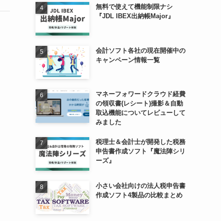
無料で使えて機能制限ナシ
『JDL IBEX出納帳Major』
会計ソフト各社の現在開催中の
キャンペーン情報一覧
マネーフォワードクラウド経費
の領収書(レシート)撮影＆自動
取込機能についてレビューして
みました
税理士＆会計士が開発した税務
申告書作成ソフト『魔法陣シリ
ーズ』
小さい会社向けの法人税申告書
作成ソフト4製品の比較まとめ