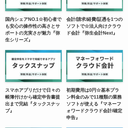
国内シェアNO.1☆初心者で
会計/請求/経費/証憑を1つの
も安心の操作性の高さとサ
ソフトで☆法人向けクラウ
ポートの充実さが魅力『弥
ド会計『弥生会計Next』
生シリーズ』
スマホアプリだけで日々の
初期費用は0円☆基本プラ
帳簿付けから確定申告書提
ン料金のみで11種類の業務
出まで完結『タックスナッ
ソフトが使える『マネーフ
プ』
ォワードクラウド会計/確定
申告』