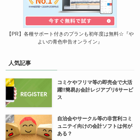
【PR】各種サポート付きのプランも初年度は無料☆『や
よいの青色申告オンライン』
人気記事
コミケやフリマ等の即売会で大活
躍!!簡易お会計レジアプリ6サービ
ス
自治会やサークル等の非営利コミ
ュニテイ向けの会計ソフトは何が
ある？