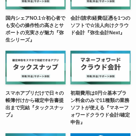
国内シェアNO.1☆初心者で
会計/請求/経費/証憑を1つの
も安心の操作性の高さとサ
ソフトで☆法人向けクラウ
ポートの充実さが魅力『弥
ド会計『弥生会計Next』
生シリーズ』
スマホアプリだけで日々の
初期費用は0円☆基本プラ
帳簿付けから確定申告書提
ン料金のみで11種類の業務
出まで完結『タックスナッ
ソフトが使える『マネーフ
プ』
ォワードクラウド会計/確定
申告』