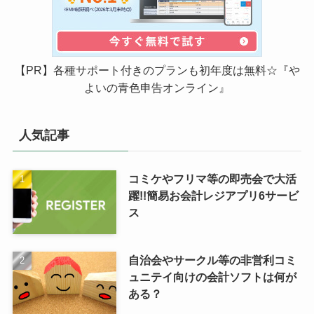
【PR】各種サポート付きのプランも初年度は無料☆『や
よいの青色申告オンライン』
人気記事
コミケやフリマ等の即売会で大活
躍!!簡易お会計レジアプリ6サービ
ス
自治会やサークル等の非営利コミ
ュニテイ向けの会計ソフトは何が
ある？