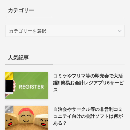
カテゴリー
カ
テ
ゴ
リ
ー
人気記事
コミケやフリマ等の即売会で大活
躍!!簡易お会計レジアプリ6サービ
ス
自治会やサークル等の非営利コミ
ュニテイ向けの会計ソフトは何が
ある？