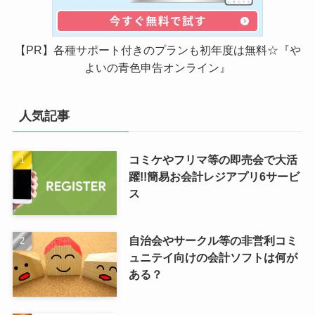
【PR】各種サポート付きのプランも初年度は無料☆『や
よいの青色申告オンライン』
人気記事
コミケやフリマ等の即売会で大活
躍!!簡易お会計レジアプリ6サービ
ス
自治会やサークル等の非営利コミ
ュニテイ向けの会計ソフトは何が
ある？