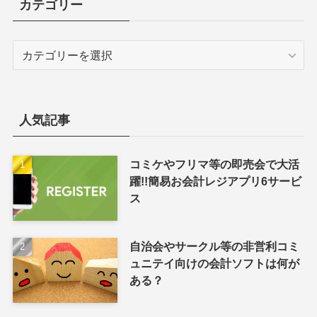
カテゴリー
カ
テ
ゴ
リ
ー
人気記事
コミケやフリマ等の即売会で大活
躍!!簡易お会計レジアプリ6サービ
ス
自治会やサークル等の非営利コミ
ュニテイ向けの会計ソフトは何が
ある？