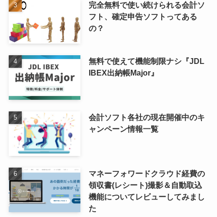
完全無料で使い続けられる会計ソ
フト、確定申告ソフトってある
の？
無料で使えて機能制限ナシ『JDL
IBEX出納帳Major』
会計ソフト各社の現在開催中のキ
ャンペーン情報一覧
マネーフォワードクラウド経費の
領収書(レシート)撮影＆自動取込
機能についてレビューしてみまし
た