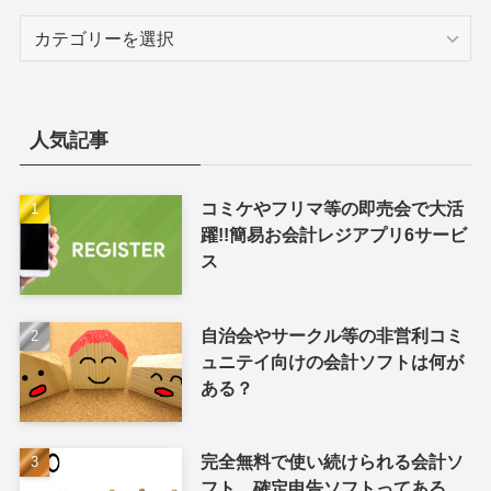
カ
テ
ゴ
リ
ー
人気記事
コミケやフリマ等の即売会で大活
躍!!簡易お会計レジアプリ6サービ
ス
自治会やサークル等の非営利コミ
ュニテイ向けの会計ソフトは何が
ある？
完全無料で使い続けられる会計ソ
フト、確定申告ソフトってある