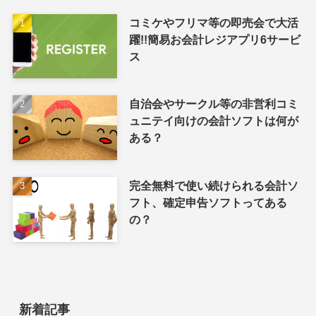
コミケやフリマ等の即売会で大活
躍!!簡易お会計レジアプリ6サービ
ス
自治会やサークル等の非営利コミ
ュニテイ向けの会計ソフトは何が
ある？
完全無料で使い続けられる会計ソ
フト、確定申告ソフトってある
の？
新着記事