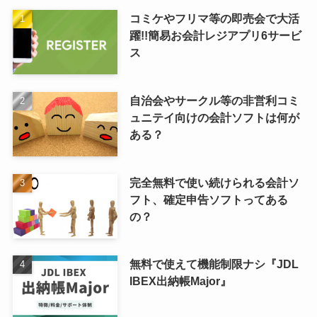
コミケやフリマ等の即売会で大活
躍!!簡易お会計レジアプリ6サービ
ス
自治会やサークル等の非営利コミ
ュニテイ向けの会計ソフトは何が
ある？
完全無料で使い続けられる会計ソ
フト、確定申告ソフトってある
の？
無料で使えて機能制限ナシ『JDL
IBEX出納帳Major』