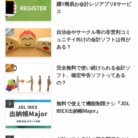
躍!!簡易お会計レジアプリ6サービ
ス
自治会やサークル等の非営利コミ
ュニテイ向けの会計ソフトは何が
ある？
完全無料で使い続けられる会計ソ
フト、確定申告ソフトってある
の？
無料で使えて機能制限ナシ『JDL
IBEX出納帳Major』