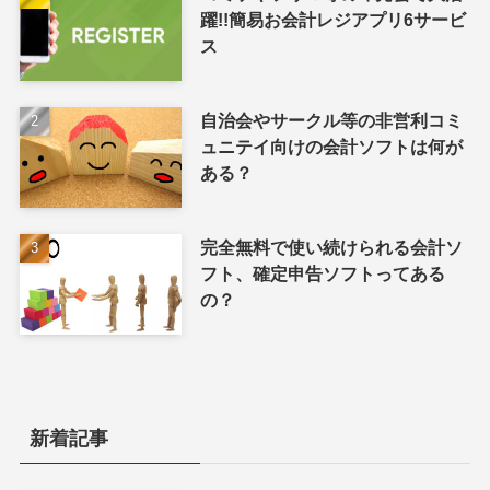
躍!!簡易お会計レジアプリ6サービ
ス
自治会やサークル等の非営利コミ
ュニテイ向けの会計ソフトは何が
ある？
完全無料で使い続けられる会計ソ
フト、確定申告ソフトってある
の？
新着記事