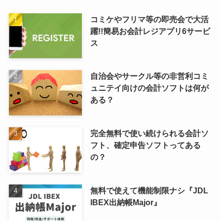
コミケやフリマ等の即売会で大活
躍!!簡易お会計レジアプリ6サービ
ス
自治会やサークル等の非営利コミ
ュニテイ向けの会計ソフトは何が
ある？
完全無料で使い続けられる会計ソ
フト、確定申告ソフトってある
の？
無料で使えて機能制限ナシ『JDL
IBEX出納帳Major』