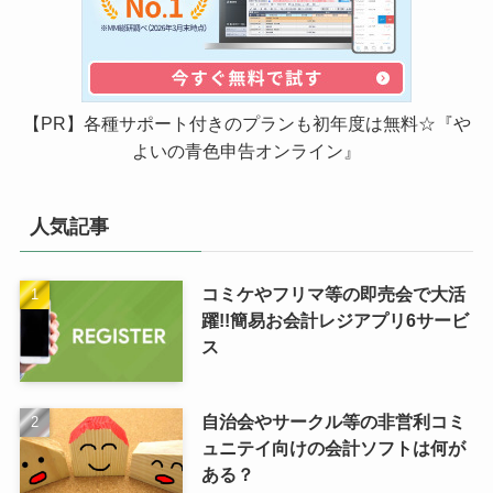
【PR】各種サポート付きのプランも初年度は無料☆『や
よいの青色申告オンライン』
人気記事
コミケやフリマ等の即売会で大活
躍!!簡易お会計レジアプリ6サービ
ス
自治会やサークル等の非営利コミ
ュニテイ向けの会計ソフトは何が
ある？