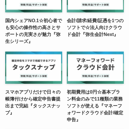
国内シェアNO.1☆初心者で
会計/請求/経費/証憑を1つの
も安心の操作性の高さとサ
ソフトで☆法人向けクラウ
ポートの充実さが魅力『弥
ド会計『弥生会計Next』
生シリーズ』
スマホアプリだけで日々の
初期費用は0円☆基本プラ
帳簿付けから確定申告書提
ン料金のみで11種類の業務
出まで完結『タックスナッ
ソフトが使える『マネーフ
プ』
ォワードクラウド会計/確定
申告』