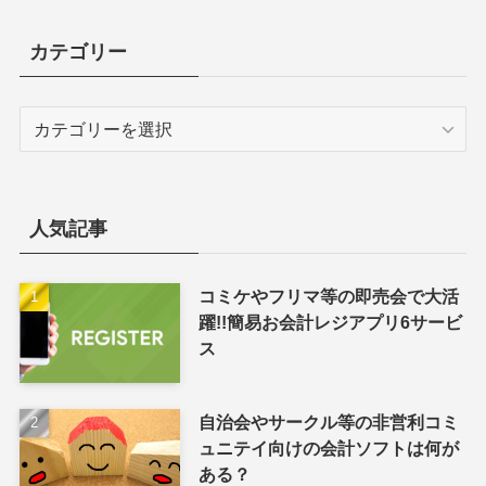
カテゴリー
カ
テ
ゴ
リ
ー
人気記事
コミケやフリマ等の即売会で大活
躍!!簡易お会計レジアプリ6サービ
ス
自治会やサークル等の非営利コミ
ュニテイ向けの会計ソフトは何が
ある？