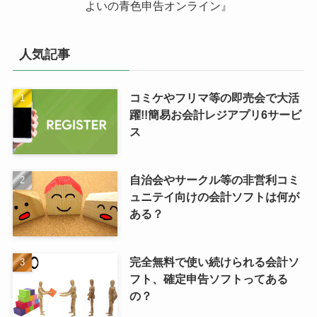
よいの青色申告オンライン』
人気記事
コミケやフリマ等の即売会で大活
躍!!簡易お会計レジアプリ6サービ
ス
自治会やサークル等の非営利コミ
ュニテイ向けの会計ソフトは何が
ある？
完全無料で使い続けられる会計ソ
フト、確定申告ソフトってある
の？