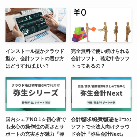
インストール型かクラウド
完全無料で使い続けられる
型か、会計ソフトの選び方
会計ソフト、確定申告ソフ
はどうすればよい？
トってあるの？
国内シェアNO.1☆初心者で
会計/請求/経費/証憑を1つの
も安心の操作性の高さとサ
ソフトで☆法人向けクラウ
ポートの充実さが魅力『弥
ド会計『弥生会計Next』