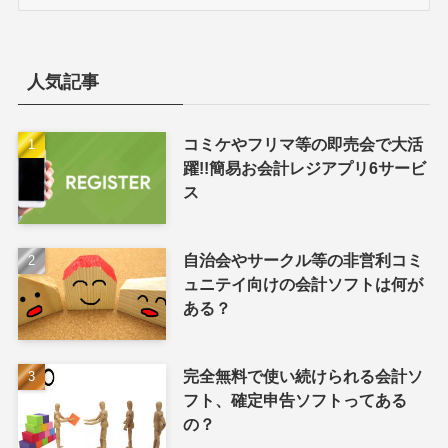
テ
ゴ
リ
ー
人気記事
コミケやフリマ等の即売会で大活
躍!!簡易お会計レジアプリ6サービ
ス
自治会やサークル等の非営利コミ
ュニテイ向けの会計ソフトは何が
ある？
完全無料で使い続けられる会計ソ
フト、確定申告ソフトってある
の？