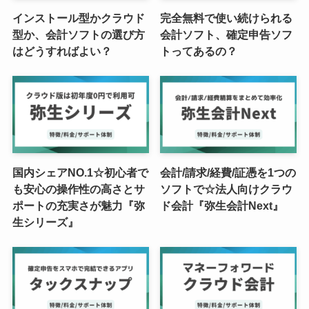
インストール型かクラウド
完全無料で使い続けられる
型か、会計ソフトの選び方
会計ソフト、確定申告ソフ
はどうすればよい？
トってあるの？
国内シェアNO.1☆初心者で
会計/請求/経費/証憑を1つの
も安心の操作性の高さとサ
ソフトで☆法人向けクラウ
ポートの充実さが魅力『弥
ド会計『弥生会計Next』
生シリーズ』