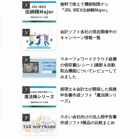
無料で使えて機能制限ナシ
『JDL IBEX出納帳Major』
会計ソフト各社の現在開催中の
キャンペーン情報一覧
マネーフォワードクラウド経費
る
の領収書(レシート)撮影＆自動
取込機能についてレビューして
みました
税理士＆会計士が開発した税務
申告書作成ソフト『魔法陣シリ
ーズ』
小さい会社向けの法人税申告書
作成ソフト4製品の比較まとめ